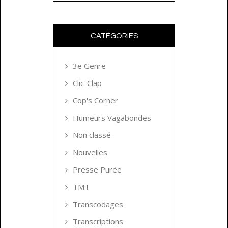
CATÉGORIES
3e Genre
Clic-Clap
Cop's Corner
Humeurs Vagabondes
Non classé
Nouvelles
Presse Purée
TMT
Transcodages
Transcriptions