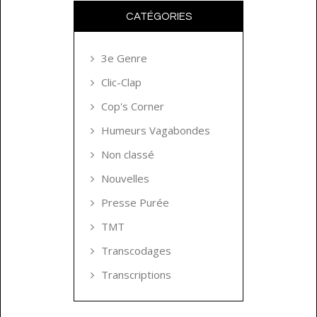
CATÉGORIES
3e Genre
Clic-Clap
Cop's Corner
Humeurs Vagabondes
Non classé
Nouvelles
Presse Purée
TMT
Transcodages
Transcriptions