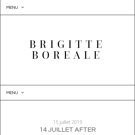
MENU
BRIGITTE
BOREALE
MENU
SKIP
TO
CONTENT
15 juillet 2019
14 JUILLET AFTER