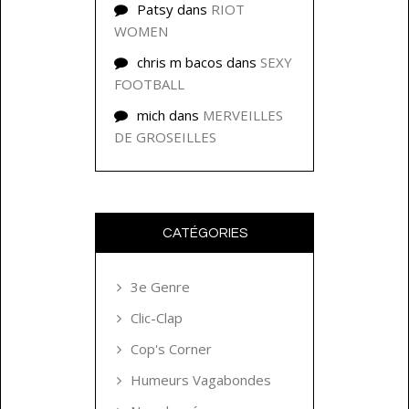
Patsy
dans
RIOT
WOMEN
chris m bacos
dans
SEXY
FOOTBALL
mich
dans
MERVEILLES
DE GROSEILLES
CATÉGORIES
3e Genre
Clic-Clap
Cop's Corner
Humeurs Vagabondes