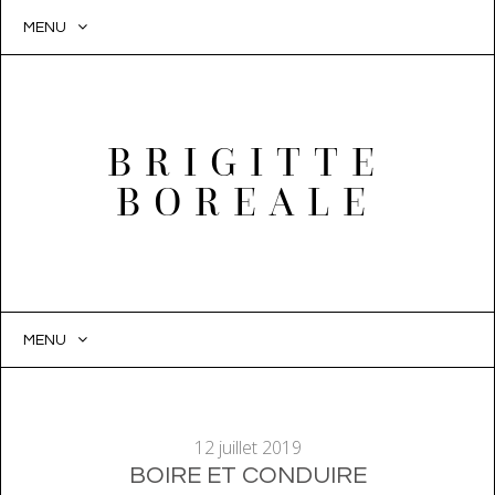
MENU
BRIGITTE
BOREALE
MENU
SKIP
TO
CONTENT
12 juillet 2019
BOIRE ET CONDUIRE