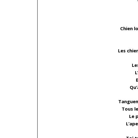
Chien l
Les chie
Le
L
E
Qu’
Tanguen
Tous le
Le p
L’ape
Toi t