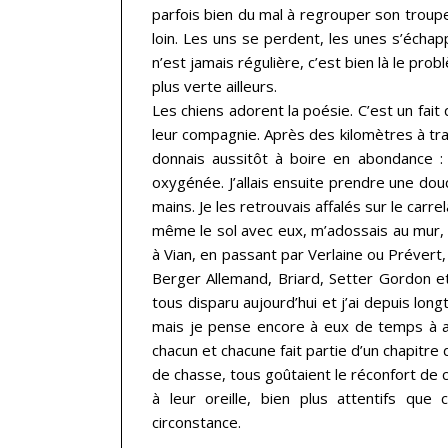
parfois bien du mal à regrouper son troupe
loin. Les uns se perdent, les unes s’écha
n’est jamais régulière, c’est bien là le pr
plus verte ailleurs.
Les chiens adorent la poésie. C’est un fait 
leur compagnie. Après des kilomètres à tra
donnais aussitôt à boire en abondance : 
oxygénée. J’allais ensuite prendre une do
mains. Je les retrouvais affalés sur le carre
même le sol avec eux, m’adossais au mur,
à Vian, en passant par Verlaine ou Prévert, 
Berger Allemand, Briard, Setter Gordon et 
tous disparu aujourd’hui et j’ai depuis lo
mais je pense encore à eux de temps à au
chacun et chacune fait partie d’un chapitre
de chasse, tous goûtaient le réconfort de ce
à leur oreille, bien plus attentifs qu
circonstance.