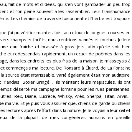
au, fait de mots et d’idées, qui s’en vont gambader un peu trop
ppent et l’on peine souvent à les rassembler. Leur transhumance
oblème. Les chemins de traverse foisonnent et l’herbe est toujours
que j’ai pu vérifier maintes fois, au retour de longues courses en
vers champs et forêts, nous rentrions vannés et fourbus. Je leur
une eau fraîche et brassée à gros jets, afin qu’elle soit bien
uche et redescendais rapidement, un recueil de poèmes dans les
lage, dans les endroits les plus frais de la maison. Je m’asseyais à
 et commençais ma lecture. De Ronsard à Éluard, de La Fontaine
la source était intarissable. Varié également était mon auditoire.
Irlandais, Boxer Bringé… ils méritent leurs majuscules. Ils ont
ngtemps déserté ma campagne lorraine pour les rues parisiennes,
tres. Rex, Diane, Lucrèce, Whisky, Arès, Sherpa, Titan, Arvin…
 de ma vie. Et je puis vous assurer que, chiens de garde ou chiens
s lectures après l’effort dans la nature. Je le voyais à leur œil et
e ceux de la plupart de mes congénères humains en pareille