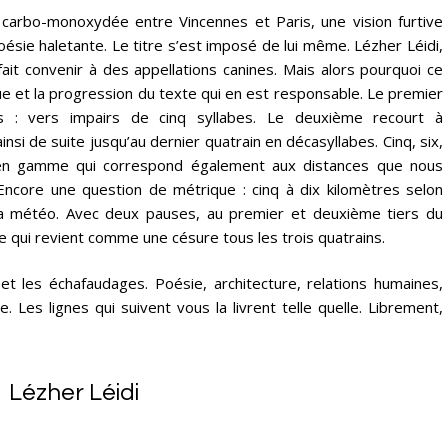
carbo-monoxydée entre Vincennes et Paris, une vision furtive
ésie haletante. Le titre s’est imposé de lui même. Lézher Léidi,
fait convenir à des appellations canines. Mais alors pourquoi ce
ique et la progression du texte qui en est responsable. Le premier
s : vers impairs de cinq syllabes. Le deuxième recourt à
ainsi de suite jusqu’au dernier quatrain en décasyllabes. Cinq, six,
e en gamme qui correspond également aux distances que nous
 Encore une question de métrique : cinq à dix kilomètres selon
la météo. Avec deux pauses, au premier et deuxième tiers du
abe qui revient comme une césure tous les trois quatrains.
et les échafaudages. Poésie, architecture, relations humaines,
 Les lignes qui suivent vous la livrent telle quelle. Librement,
Lézher Léidi
…