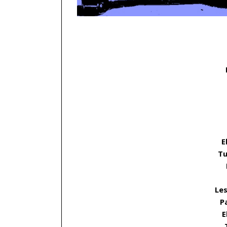
……
E
Tu
Les
P
E