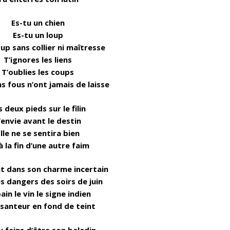
Es-tu un chien
Es-tu un loup
oup sans collier ni maîtresse
T’ignores les liens
T’oublies les coups
ns fous n’ont jamais de laisse
s deux pieds sur le filin
’envie avant le destin
lle ne se sentira bien
à la fin d’une autre faim
t dans son charme incertain
s dangers des soirs de juin
ain le vin le signe indien
santeur en fond de teint
u feins d’être son baladin