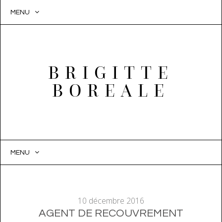
MENU
BRIGITTE
BOREALE
MENU
SKIP
TO
CONTENT
10 décembre 2016
AGENT DE RECOUVREMENT