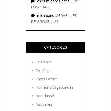
chris m bacos
dans
SEXY
FOOTBALL
mich
dans
MERVEILLES
DE GROSEILLES
CATÉGORIES
3e Genre
Clic-Clap
Cop's Corner
Humeurs Vagabondes
Non classé
Nouvelles