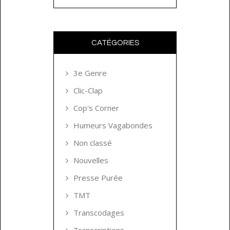
CATÉGORIES
3e Genre
Clic-Clap
Cop's Corner
Humeurs Vagabondes
Non classé
Nouvelles
Presse Purée
TMT
Transcodages
Transcriptions