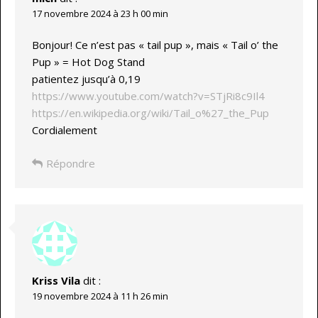
17 novembre 2024 à 23 h 00 min
Bonjour! Ce n’est pas « tail pup », mais « Tail o’ the
Pup » = Hot Dog Stand
patientez jusqu’à 0,19
https://www.youtube.com/watch?v=STjRi8c9Il4
https://en.wikipedia.org/wiki/Tail_o%27_the_Pup
Cordialement
Répondre
Kriss Vila
dit :
19 novembre 2024 à 11 h 26 min