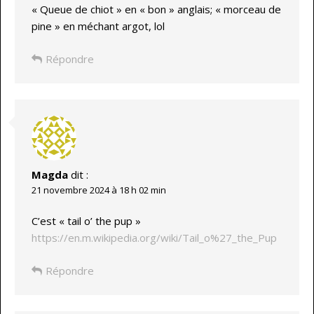
« Queue de chiot » en « bon » anglais; « morceau de
pine » en méchant argot, lol
Répondre
Magda
dit :
21 novembre 2024 à 18 h 02 min
C’est « tail o’ the pup »
https://en.m.wikipedia.org/wiki/Tail_o%27_the_Pup
Répondre