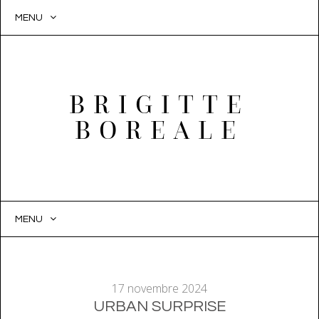
MENU
BRIGITTE
BOREALE
MENU
SKIP
TO
CONTENT
17 novembre 2024
URBAN SURPRISE