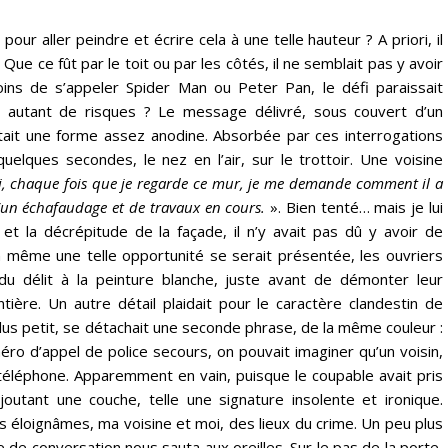
pour aller peindre et écrire cela à une telle hauteur ? A priori, il
 Que ce fût par le toit ou par les côtés, il ne semblait pas y avoir
moins de s’appeler Spider Man ou Peter Pan, le défi paraissait
e autant de risques ? Le message délivré, sous couvert d’un
tait une forme assez anodine. Absorbée par ces interrogations
uelques secondes, le nez en l’air, sur le trottoir. Une voisine
i, chaque fois que je regarde ce mur, je me demande comment il a
 d’un échafaudage et de travaux en cours.
». Bien tenté… mais je lui
et la décrépitude de la façade, il n’y avait pas dû y avoir de
même une telle opportunité se serait présentée, les ouvriers
t du délit à la peinture blanche, juste avant de démonter leur
ière. Un autre détail plaidait pour le caractère clandestin de
plus petit, se détachait une seconde phrase, de la même couleur :
éro d’appel de police secours, on pouvait imaginer qu’un voisin,
r téléphone. Apparemment en vain, puisque le coupable avait pris
ajoutant une couche, telle une signature insolente et ironique.
us éloignâmes, ma voisine et moi, des lieux du crime. Un peu plus
e de conversation nous sauta aux oreilles. Sur le pas de la porte,