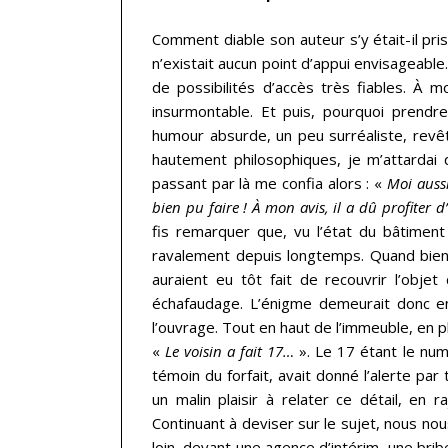
Comment diable son auteur s’y était-il pris 
n’existait aucun point d’appui envisageable.
de possibilités d’accès très fiables. À 
insurmontable. Et puis, pourquoi prendr
humour absurde, un peu surréaliste, revê
hautement philosophiques, je m’attardai q
passant par là me confia alors : «
Moi auss
bien pu faire ! À mon avis, il a dû profiter
fis remarquer que, vu l’état du bâtiment 
ravalement depuis longtemps. Quand bien 
auraient eu tôt fait de recouvrir l’obje
échafaudage. L’énigme demeurait donc ent
l’ouvrage. Tout en haut de l’immeuble, en 
«
Le voisin a fait 17…
». Le 17 étant le num
témoin du forfait, avait donné l’alerte pa
un malin plaisir à relater ce détail, en r
Continuant à deviser sur le sujet, nous no
loin, devant une agence d’intérim, une brib