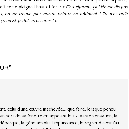
ffice se plaignait haut et fort : «
C’est effarant, ça ! Ne me dis pas
is, on ne trouve plus aucun peintre en bâtiment ! Tu n’as qu’à
a aussi, je dois m’occuper !
»…
EUR
”
ent, celui d’une œuvre inachevée… que faire, lorsque pendu
sin sort de sa fenêtre en appelant le 17. Vaste sensation, la
barque, la gêne absolu, l’impuissance, le regret d’avoir fait