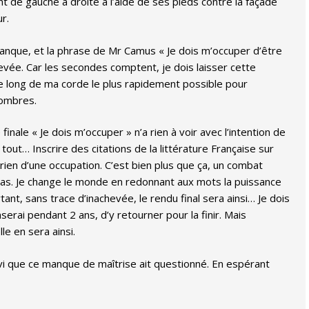
nt de gauche à droite à l’aide de ses pieds contre la façade
r.
manque, et la phrase de Mr Camus « Je dois m’occuper d’être
evée. Car les secondes comptent, je dois laisser cette
le long de ma corde le plus rapidement possible pour
sombres.
inale « Je dois m’occuper » n’a rien à voir avec l’intention de
tout… Inscrire des citations de la littérature Française sur
 rien d’une occupation. C’est bien plus que ça, un combat
pas. Je change le monde en redonnant aux mots la puissance
rtant, sans trace d’inachevée, le rendu final sera ainsi… Je dois
serai pendant 2 ans, d’y retourner pour la finir. Mais
le en sera ainsi.
avi que ce manque de maîtrise ait questionné. En espérant