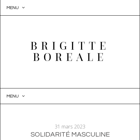
MENU
BRIGITTE
BOREALE
MENU
SKIP
TO
CONTENT
31 mars 2023
SOLIDARITÉ MASCULINE