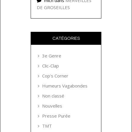
mich
dans
MERVEILLES
DE GROSEILLES
CATÉGORIES
3e Genre
Clic-Clap
Cop's Corner
Humeurs Vagabondes
Non classé
Nouvelles
Presse Purée
TMT