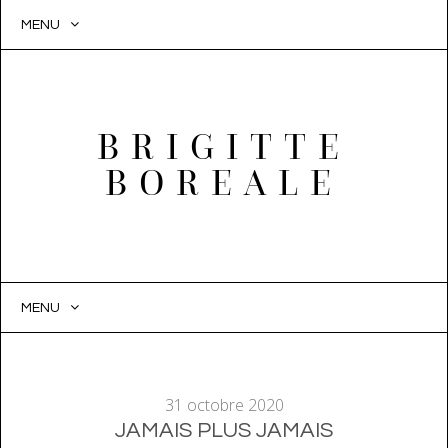
MENU
BRIGITTE
BOREALE
MENU
SKIP
TO
CONTENT
31 octobre 2020
JAMAIS PLUS JAMAIS