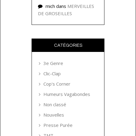
mich
dans
MERVEILLES
DE GROSEILLES
CATÉGORIES
3e Genre
Clic-Clap
Cop's Corner
Humeurs Vagabondes
Non classé
Nouvelles
Presse Purée
TMT