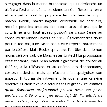
s’engager dans la marine britannique, qui lui déclencha un
ulcère à l’estomac dès la troisième année ! Retour à terre
et aux petits boulots qui permettent de tenir le coup :
maçon, livreur, maître-nageur, vernisseur de cercueils,
modèle pour les artistes des beaux arts… Il pratiqua le
culturisme à un haut niveau puisqu’il se classa 3ème au
concours de Mister Univers de 1950. Également très doué
pour le football, il ne tarda pas à être repéré, notamment
par le célèbre Matt Busby qui voulut l’enrôler dans le non
moins célèbre club de Manchester United ! La proposition
était tentante, mais Sean venait également de goûter au
théâtre, à la télévision et au cinéma lors d’apparitions,
certes modestes, mais qui n’avaient fait qu’aiguiser son
appétit. Il tourna définitivement le dos à une carrière
sportive et choisit celle d’acteur sans regret : «
J’ai compris
qu’un footballeur professionnel pouvait avoir son passé
derrière lui à 30 ans, et j’en avais déjà 23. J’ai décidé de
devenir acteur, ce qui s’est avéré être l’une des décisions les
plus intelligentes que j’aie jamais prises
».