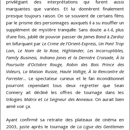
privilégiant des interprétations qui furent aussi
marquantes que variées. Et lui donnèrent finalement
presque toujours raison. On se souvient de certains films
par le prisme des personnages auxquels il a su insuffler un
supplément de mystère tranquille. Sans doute a-t-il, plus
d’une fois, jubilé de pouvoir passer de
James Bond
à
Zardoz
en bifurquant par
Le Crime de l’Orient-Express
,
Un Pont Trop
Loin, Le Nom de la Rose, Highlander, Les Incorruptibles,
Family Business, Indiana Jones et la Dernière Croisade, À la
Poursuite d’Octobre Rouge, Robin des Bois Prince des
Voleurs, La Maison Russie, Haute Voltige, À la Rencontre de
Forrester…
Le spectateur curieux et le fan inconditionnel
pourront cependant tous deux regretter que Sean
Connery ait décliné les offres de tournage dans les
trilogies
Matrix
et
Le Seigneur des Anneaux
. On aurait bien
aimé voir ça.
Ayant confirmé sa retraite des plateaux de cinéma en
2003, juste après le tournage de
La Ligue des Gentlemen