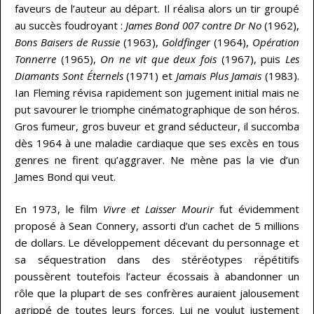
faveurs de l’auteur au départ. Il réalisa alors un tir groupé
au succès foudroyant :
James Bond 007 contre Dr No
(1962),
Bons Baisers de Russie
(1963),
Goldfinger
(1964),
Opération
Tonnerre
(1965),
On ne vit que deux fois
(1967), puis
Les
Diamants Sont Éternels
(1971) et
Jamais Plus Jamais
(1983).
Ian Fleming révisa rapidement son jugement initial mais ne
put savourer le triomphe cinématographique de son héros.
Gros fumeur, gros buveur et grand séducteur, il succomba
dès 1964 à une maladie cardiaque que ses excès en tous
genres ne firent qu’aggraver. Ne mène pas la vie d’un
James Bond qui veut.
En 1973, le film
Vivre et Laisser Mourir
fut évidemment
proposé à Sean Connery, assorti d’un cachet de 5 millions
de dollars. Le développement décevant du personnage et
sa séquestration dans des stéréotypes répétitifs
poussèrent toutefois l’acteur écossais à abandonner un
rôle que la plupart de ses confrères auraient jalousement
agrippé de toutes leurs forces. Lui ne voulut justement